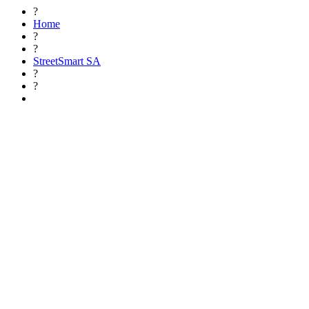
?
Home
?
?
StreetSmart SA
?
?