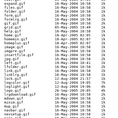
 expand.gif              16-May-2004 10:58     1k  

 files.gif               16-May-2004 10:58     1k  

 folder.gif              16-May-2004 10:58     1k  

 form.gif                16-May-2004 10:58     1k  

 formlrg.gif             16-May-2004 10:58     1k  

 gif.gif                 16-May-2004 10:58     2k  

 grid.gif                05-May-2005 19:49     1k  

 help.gif                16-May-2004 10:58     1k  

 home.gif                18-Apr-2005 02:05     1k  

 homemin.gif             18-Apr-2005 02:07     1k  

 homeplus.gif            18-Apr-2005 02:07     1k  

 image.gif               16-May-2004 10:58     1k  

 imgpre.gif              16-May-2004 10:58     1k  

 insertfile.gif          16-May-2004 10:58     1k  

 jpg.gif                 16-May-2004 10:58     2k  

 left.gif                19-May-2004 10:41     1k  

 lfolder.gif             16-May-2004 10:58     2k  

 link.gif                16-May-2004 10:58     1k  

 linklrg.gif             16-May-2004 10:58     1k  

 lock.gif                12-Aug-2004 21:57     1k  

 logcolor.gif            12-Aug-2004 19:05     7k  

 loglight.gif            12-Aug-2004 19:06     4k  

 logo.gif                26-Sep-2005 20:05     4k  

 lrgdownload.gif         16-May-2004 10:58     2k  

 mdown.gif               16-May-2004 10:58     1k  

 minim.gif               16-May-2004 10:58     1k  

 mup.gif                 16-May-2004 10:58     1k  

 navbar.gif              16-May-2004 10:58     1k  

 nevsetup.gif            16-May-2004 10:58     1k  
