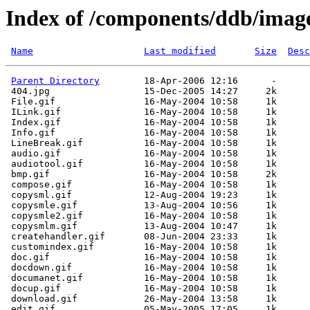
Index of /components/ddb/imag
Name
Last modified
Size
Desc
Parent Directory
        18-Apr-2006 12:16      -  

 404.jpg                 15-Dec-2005 14:27     2k  

 File.gif                16-May-2004 10:58     1k  

 ILink.gif               16-May-2004 10:58     1k  

 Index.gif               16-May-2004 10:58     1k  

 Info.gif                16-May-2004 10:58     1k  

 LineBreak.gif           16-May-2004 10:58     1k  

 audio.gif               16-May-2004 10:58     1k  

 audiotool.gif           16-May-2004 10:58     1k  

 bmp.gif                 16-May-2004 10:58     2k  

 compose.gif             16-May-2004 10:58     1k  

 copysml.gif             12-Aug-2004 19:23     1k  

 copysmle.gif            13-Aug-2004 10:56     1k  

 copysmle2.gif           16-May-2004 10:58     1k  

 copysmlm.gif            13-Aug-2004 10:47     1k  

 createhandler.gif       08-Jun-2004 23:33     1k  

 customindex.gif         16-May-2004 10:58     1k  

 doc.gif                 16-May-2004 10:58     1k  

 docdown.gif             16-May-2004 10:58     1k  

 documanet.gif           16-May-2004 10:58     1k  

 docup.gif               16-May-2004 10:58     1k  

 download.gif            26-May-2004 13:58     1k  

 edit.gif                05-May-2005 17:05     1k  
