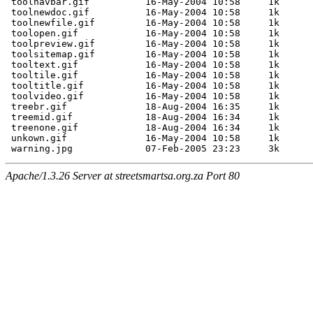
 toolnavbar.gif          16-May-2004 10:58     1k  

 toolnewdoc.gif          16-May-2004 10:58     1k  

 toolnewfile.gif         16-May-2004 10:58     1k  

 toolopen.gif            16-May-2004 10:58     1k  

 toolpreview.gif         16-May-2004 10:58     1k  

 toolsitemap.gif         16-May-2004 10:58     1k  

 tooltext.gif            16-May-2004 10:58     1k  

 tooltile.gif            16-May-2004 10:58     1k  

 tooltitle.gif           16-May-2004 10:58     1k  

 toolvideo.gif           16-May-2004 10:58     1k  

 treebr.gif              18-Aug-2004 16:35     1k  

 treemid.gif             18-Aug-2004 16:34     1k  

 treenone.gif            18-Aug-2004 16:34     1k  

 unkown.gif              16-May-2004 10:58     1k  

Apache/1.3.26 Server at streetsmartsa.org.za Port 80