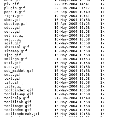
 none.gif                16-May-2004 10:58     1k  

 pix.gif                 22-Oct-2004 14:41     1k  

 plugin.gif              22-Jun-2004 01:17     1k  

 popout.gif              26-Sep-2005 19:49     1k  

 right.gif               19-May-2004 10:41     1k  

 sbmp.gif                16-May-2004 10:58     1k  

 sbsetup.gif             18-Apr-2005 01:25     1k  

 sdoc.gif                16-May-2004 10:58     1k  

 serp.gif                16-May-2004 10:58     1k  

 setnav.gif              16-May-2004 10:58     1k  

 setup.gif               16-May-2004 10:58     1k  

 sgif.gif                16-May-2004 10:58     1k  

 sharesml.gif            16-May-2004 10:58     1k  

 sitemap.gif             16-May-2004 10:58     1k  

 sjpg.gif                16-May-2004 10:58     1k  

 smllogo.gif             21-Jun-2004 11:53     1k  

 stif.gif                16-May-2004 10:58     1k  

 stop.gif                16-May-2004 10:58     1k  

 sub_middot.gif          16-May-2004 10:58     1k  

 swap.gif                16-May-2004 10:58     1k  

 text.gif                16-May-2004 10:58     1k  

 tif.gif                 16-May-2004 10:58     2k  

 title.gif               16-May-2004 10:58     1k  

 toolcindex.gif          16-May-2004 10:58     1k  

 toolelswap.gif          16-May-2004 10:58     1k  

 toolhelp.gif            21-Jun-2004 11:49     1k  

 toolilink.gif           16-May-2004 10:58     1k  

 toolimage.gif           16-May-2004 10:58     1k  

 toolindex.gif           16-May-2004 10:58     1k  

 toollinebreak.gif       16-May-2004 10:58     1k  
